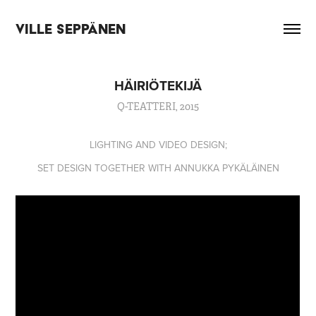
VILLE SEPPÄNEN
HÄIRIÖTEKIJÄ
Q-TEATTERI, 2015
LIGHTING AND VIDEO DESIGN;
SET DESIGN TOGETHER WITH ANNUKKA PYKÄLÄINEN